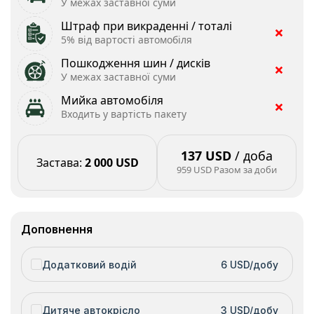
У межах заставної суми
Штраф при викраденні / тоталі
5% від вартості автомобіля
Пошкодження шин / дисків
У межах заставної суми
Мийка автомобіля
Входить у вартість пакету
137 USD
/ доба
Застава
:
2 000 USD
959 USD
Разом за доби
Доповнення
Додатковий водій
6 USD/добу
Дитяче автокрісло
3 USD/добу