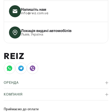
Напишіть нам
info@reiz.com.ua
Локація видачі автомобілів
Львів, Україна
REIZ
ОРЕНДА
АВТОМОБІЛІ
КОМПАНІЯ
КОРПОРАТИВНА ОРЕНДА
ЗДАТИ АВТО В ОРЕНДУ
ПРО НАС
СТРАХУВАННЯ
БЛОГ
СЕРТИФІКАТ
FAQ