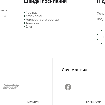
Швидкі посилання
Під
ласів
про нас
Хочет
л та
автомобілі
наді
корпоративна оренда
контакти
блог
UNIONPAY
FACEBOOK