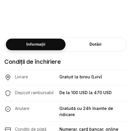
Vârsta dumneavoastră
Experiență de conducere
De la 3 ani
Limită de kilometraj (7 zile)
i
Află mai multe despre condiții
Întrebări
Informații
Dotări
Condiții de închiriere
Livrare
Gratuit la birou (Lviv)
Depozit rambursabil
De la
100 USD
la
470 USD
Anulare
Gratuită cu 24h înainte de
ridicare
Condiții de plată
Numerar, card bancar, online