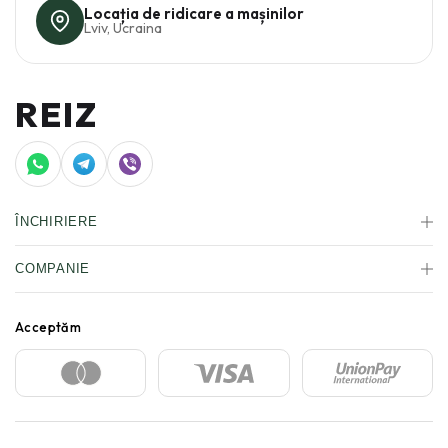
Locația de ridicare a mașinilor
Lviv, Ucraina
REIZ
ÎNCHIRIERE
MAȘINI
COMPANIE
PENTRU COMPANII
LISTEAZĂ-ȚI MAȘINA
DESPRE NOI
ASIGURARE
BLOG
CERTIFICAT
FAQ
CONTACTE