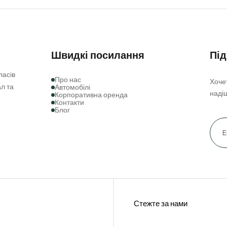
Швидкі посилання
Під
ласів
про нас
Хочет
л та
автомобілі
наді
корпоративна оренда
контакти
блог