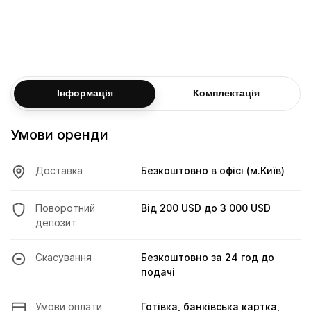
Досвід водіння
Від 3 р
Обмеження пробігу (7 діб)
i
Дізнатися більше про умови
Інформація
Комплектація
Умови оренди
Доставка
Безкоштовно в офісі (м.Київ)
Поворотний
Від
200 USD
до
3 000 USD
депозит
Скасування
Безкоштовно за 24 год до
подачі
Умови оплати
Готівка, банківська картка,