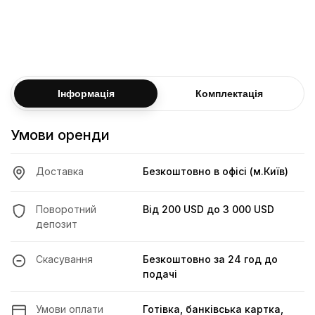
Досвід водіння
Від 3 р
Обмеження пробігу (7 діб)
i
Дізнатися більше про умови
Інформація
Комплектація
Умови оренди
Доставка
Безкоштовно в офісі (м.Київ)
Поворотний
Від
200 USD
до
3 000 USD
депозит
Скасування
Безкоштовно за 24 год до
подачі
Умови оплати
Готівка, банківська картка,