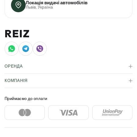
Локація видачі автомобілів
Львів, Україна
REIZ
ОРЕНДА
АВТОМОБІЛІ
КОМПАНІЯ
КОРПОРАТИВНА ОРЕНДА
ЗДАТИ АВТО В ОРЕНДУ
ПРО НАС
СТРАХУВАННЯ
БЛОГ
СЕРТИФІКАТ
FAQ
КОНТАКТИ