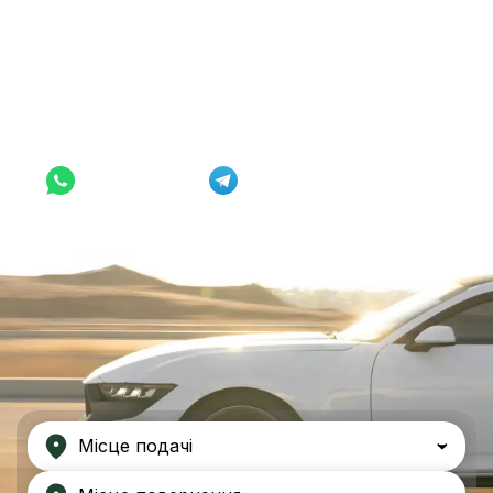
Оренда від $33/доба
WhatsApp
Telegram
Місце подачі